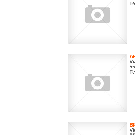
Te
A
Vi
5
Te
B
Vi