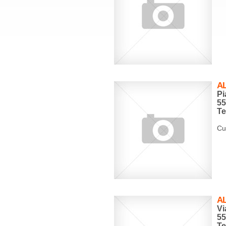
AL
Pi
5
Te
Cuc
A
Vi
5
Te