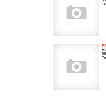
5
Te
BR
Vi
5
Te