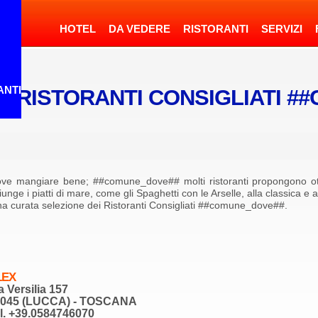
HOTEL
DA VEDERE
RISTORANTI
SERVIZI
TI
I RISTORANTI CONSIGLIATI 
ve mangiare bene; ##comune_dove## molti ristoranti propongono ottim
unge i piatti di mare, come gli Spaghetti con le Arselle, alla classica 
na curata selezione dei Ristoranti Consigliati ##comune_dove##.
LEX
a Versilia 157
5045 (LUCCA) - TOSCANA
l. +39.0584746070