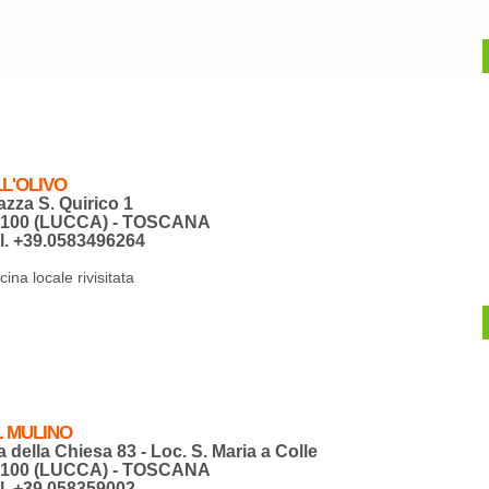
L'OLIVO
azza S. Quirico 1
5100 (LUCCA) - TOSCANA
l. +39.0583496264
ina locale rivisitata
L MULINO
a della Chiesa 83 - Loc. S. Maria a Colle
5100 (LUCCA) - TOSCANA
l. +39.058359002