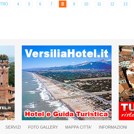
8
ETRO
4
5
6
7
9
10
11
12
13
SERVIZI
FOTO GALLERY
MAPPA CITTA'
INFORMAZIONI