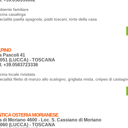
biente familiare
cina casalinga
cialità paella spagnola, piatti toscani, torte della casa
LPINO
a Pascoli 41
5051 (LUCCA) - TOSCANA
l. +39.0583723336
ina locale rivisitata
ecialità filetto di manzo allo scalogno, grigliata mista, crépes di castagn
NTICA OSTERIA MORIANESE
a di Moriano 4600 - Loc. S. Cassiano di Moriano
5060 (LUCCA) - TOSCANA