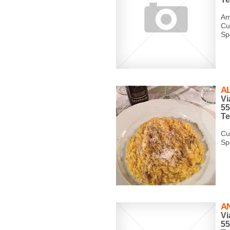
Am
Cu
Spe
A
Vi
5
Te
Cuc
Sp
A
Vi
5