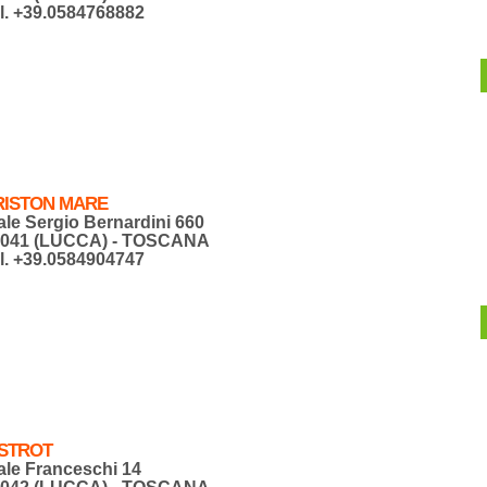
l. +39.0584768882
RISTON MARE
ale Sergio Bernardini 660
5041 (LUCCA) - TOSCANA
l. +39.0584904747
ISTROT
ale Franceschi 14