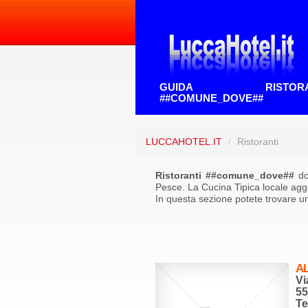
GUIDA RISTORAN
##COMUNE_DOVE##
LUCCAHOTEL.IT
/
Ristoranti
Ristoranti ##comune_dove##
do
Pesce. La Cucina Tipica locale aggi
In questa sezione potete trovare u
A
Vi
5
Te