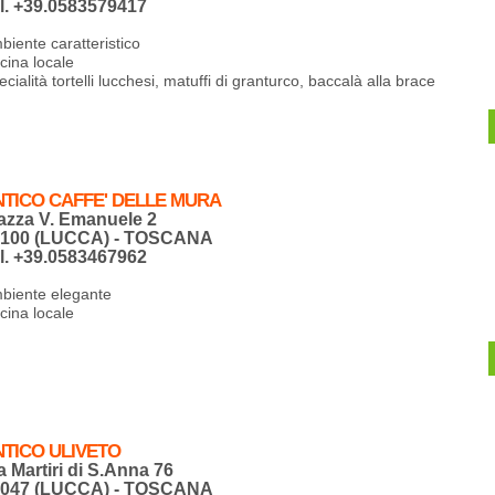
l. +39.0583579417
biente caratteristico
cina locale
cialità tortelli lucchesi, matuffi di granturco, baccalà alla brace
NTICO CAFFE' DELLE MURA
azza V. Emanuele 2
5100 (LUCCA) - TOSCANA
l. +39.0583467962
biente elegante
cina locale
NTICO ULIVETO
a Martiri di S.Anna 76
5047 (LUCCA) - TOSCANA