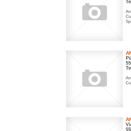
Te
Am
Cu
Spe
A
Pi
5
Te
Am
Cu
A
Vi
5