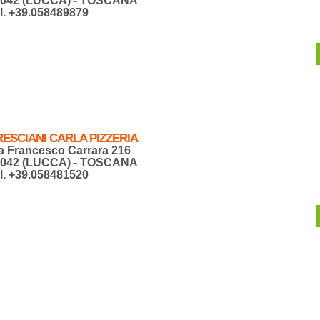
5042 (LUCCA) - TOSCANA
l. +39.058489879
ESCIANI CARLA PIZZERIA
a Francesco Carrara 216
5042 (LUCCA) - TOSCANA
l. +39.058481520