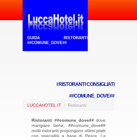
GUIDA RISTORANTI
##COMUNE_DOVE##
I RISTORANTI CONSIGLIATI
##COMUNE_DOVE##
LUCCAHOTEL.IT
/
Ristoranti
Ristoranti ##comune_dove##
dove
mangiare bene; ##comune_dove##
molti ristoranti propongono ottimi piatti
con specialità a base di Pesce. La