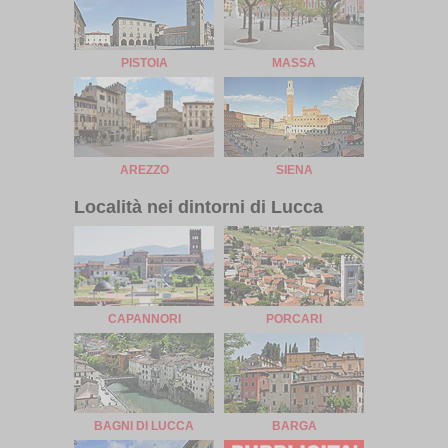
PISTOIA
MASSA
AREZZO
SIENA
Località nei dintorni di Lucca
CAPANNORI
PORCARI
BAGNI DI LUCCA
BARGA